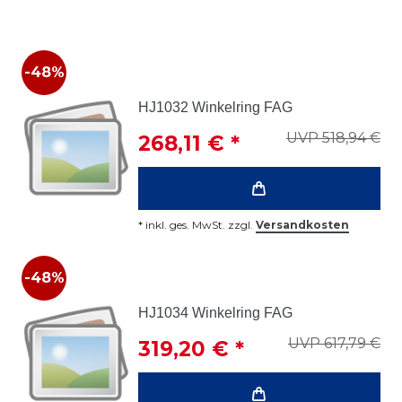
-48%
HJ1032 Winkelring FAG
UVP 518,94 €
268,11 € *
*
inkl. ges. MwSt.
zzgl.
Versandkosten
-48%
HJ1034 Winkelring FAG
UVP 617,79 €
319,20 € *