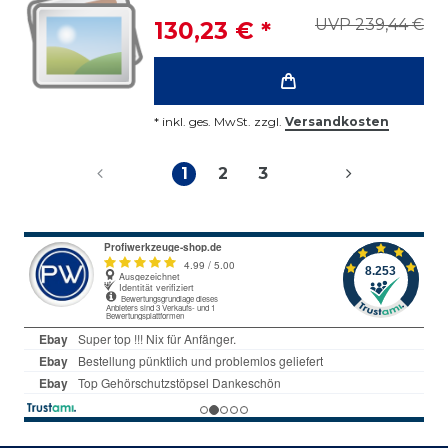
UVP 239,44 €
130,23 € *
*
inkl. ges. MwSt.
zzgl.
Versandkosten
1
2
3