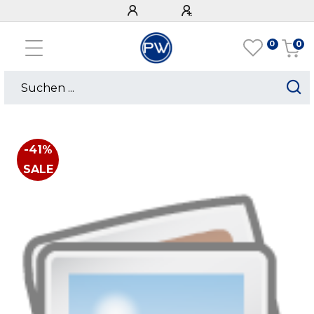
0
0
-41%
SALE