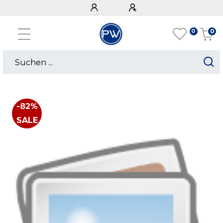
0
0
-82%
SALE