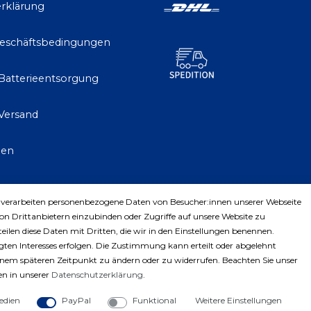
rklärung
Geschäftsbedingungen
 Batterieentsorgung
Versand
gen
 verarbeiten personenbezogene Daten von Besucher:innen unserer Webseite
trag widerrufen
von Drittanbietern einzubinden oder Zugriffe auf unsere Website zu
teilen diese Daten mit Dritten, die wir in den Einstellungen benennen.
ten Interesses erfolgen. Die Zustimmung kann erteilt oder abgelehnt
einem späteren Zeitpunkt zu ändern oder zu widerrufen. Beachten Sie unser
n in unserer
Daten­schutz­erklärung
.
edien
PayPal
Funktional
Weitere Einstellungen
ght © 2023 by Profiwerkzeuge-Shop. Alle Rechte vorbe