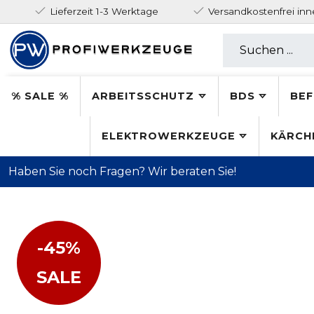
Lieferzeit 1-3 Werktage
Versandkostenfrei in
% SALE %
ARBEITSSCHUTZ
BDS
BEF
ELEKTROWERKZEUGE
KÄRCH
Haben Sie noch Fragen? Wir beraten Sie!
-45%
SALE