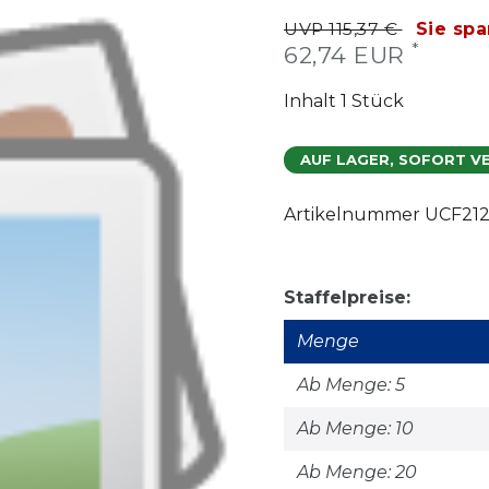
UVP 115,37 €
Sie spa
*
62,74 EUR
Inhalt
1
Stück
AUF LAGER, SOFORT V
Artikelnummer
UCF212
Staffelpreise:
Menge
Ab Menge: 5
Ab Menge: 10
Ab Menge: 20