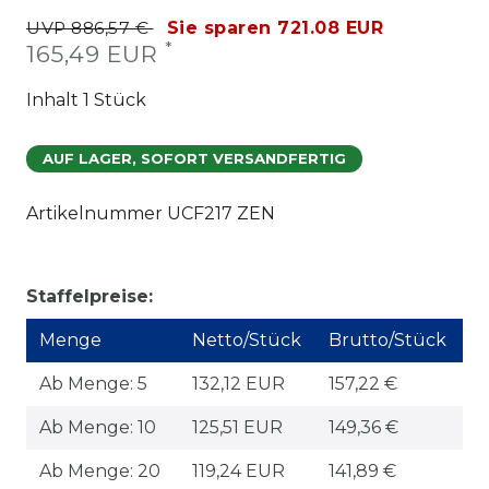
UVP 886,57 €
Sie sparen 721.08 EUR
*
165,49 EUR
Inhalt
1
Stück
AUF LAGER, SOFORT VERSANDFERTIG
Artikelnummer
UCF217 ZEN
Staffelpreise:
Menge
Netto/Stück
Brutto/Stück
Ab Menge: 5
132,12 EUR
157,22 €
Ab Menge: 10
125,51 EUR
149,36 €
Ab Menge: 20
119,24 EUR
141,89 €