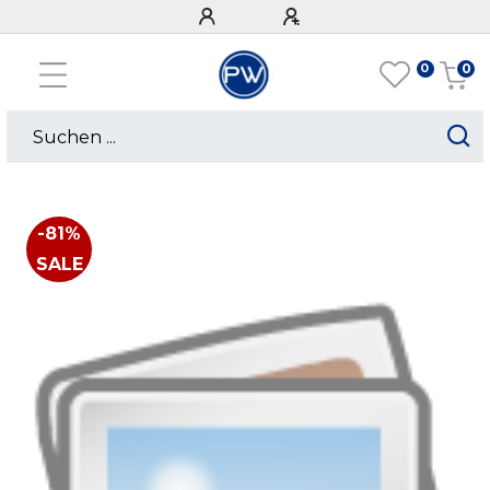
0
0
-81%
SALE