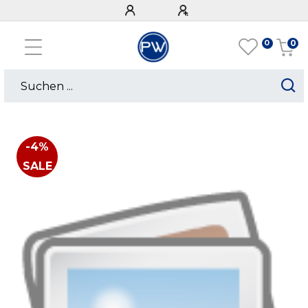
0
0
-4%
SALE