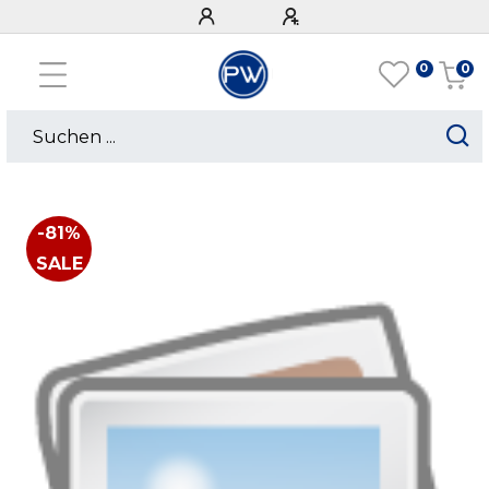
0
0
-81%
SALE