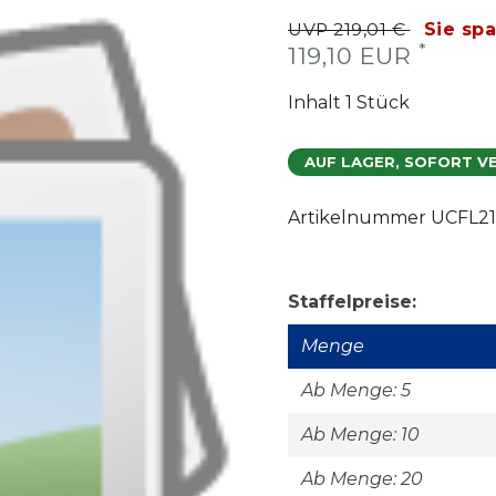
UVP 219,01 €
Sie sp
*
119,10 EUR
Inhalt
1
Stück
AUF LAGER, SOFORT V
Artikelnummer
UCFL21
Staffelpreise:
Menge
Ab Menge: 5
Ab Menge: 10
Ab Menge: 20