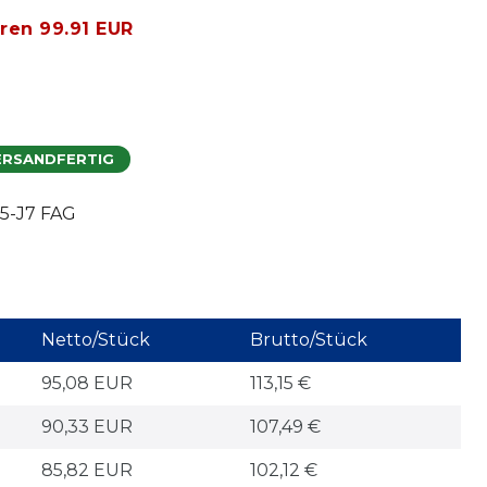
aren 99.91 EUR
ERSANDFERTIG
5-J7 FAG
Netto/Stück
Brutto/Stück
95,08 EUR
113,15 €
90,33 EUR
107,49 €
85,82 EUR
102,12 €