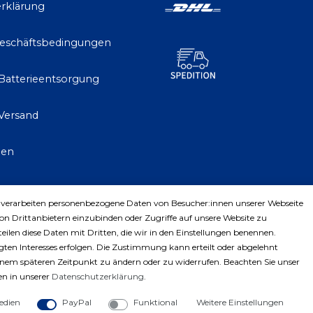
rklärung
Geschäftsbedingungen
 Batterieentsorgung
Versand
gen
 verarbeiten personenbezogene Daten von Besucher:innen unserer Webseite
trag widerrufen
von Drittanbietern einzubinden oder Zugriffe auf unsere Website zu
teilen diese Daten mit Dritten, die wir in den Einstellungen benennen.
ten Interesses erfolgen. Die Zustimmung kann erteilt oder abgelehnt
einem späteren Zeitpunkt zu ändern oder zu widerrufen. Beachten Sie unser
n in unserer
Daten­schutz­erklärung
.
edien
PayPal
Funktional
Weitere Einstellungen
ght © 2023 by Profiwerkzeuge-Shop. Alle Rechte vorbe