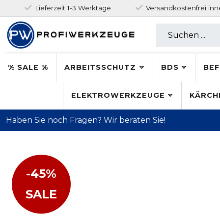
Lieferzeit 1-3 Werktage
Versandkostenfrei in
% SALE %
ARBEITSSCHUTZ
BDS
BEF
ELEKTROWERKZEUGE
KÄRCH
Haben Sie noch Fragen? Wir beraten Sie!
-45%
SALE