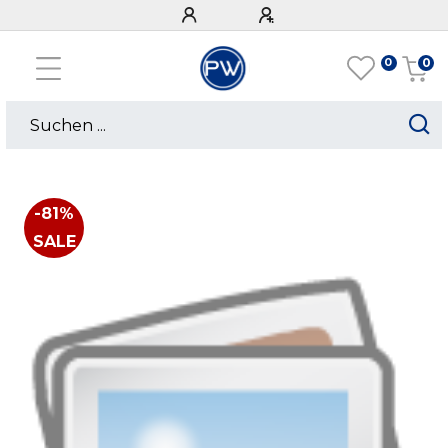
0
0
-81%
SALE