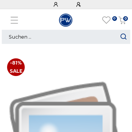
0
0
-81%
SALE