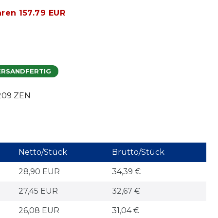
aren 157.79 EUR
ERSANDFERTIG
209 ZEN
Netto/Stück
Brutto/Stück
28,90 EUR
34,39 €
27,45 EUR
32,67 €
26,08 EUR
31,04 €