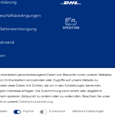
rklärung
Geschäftsbedingungen
 Batterieentsorgung
Versand
gen
 verarbeiten personenbezogene Daten von Besucher:innen unserer Webseite
trag widerrufen
von Drittanbietern einzubinden oder Zugriffe auf unsere Website zu
teilen diese Daten mit Dritten, die wir in den Einstellungen benennen.
ten Interesses erfolgen. Die Zustimmung kann erteilt oder abgelehnt
einem späteren Zeitpunkt zu ändern oder zu widerrufen. Beachten Sie unser
n in unserer
Daten­schutz­erklärung
.
edien
PayPal
Funktional
Weitere Einstellungen
ght © 2023 by Profiwerkzeuge-Shop. Alle Rechte vorbe