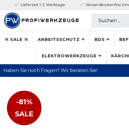
Lieferzeit 1-3 Werktage
Versandkostenfrei in
% SALE %
ARBEITSSCHUTZ
BDS
BEF
ELEKTROWERKZEUGE
KÄRCH
Haben Sie noch Fragen? Wir beraten Sie!
-81%
SALE