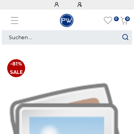
0
0
-81%
SALE