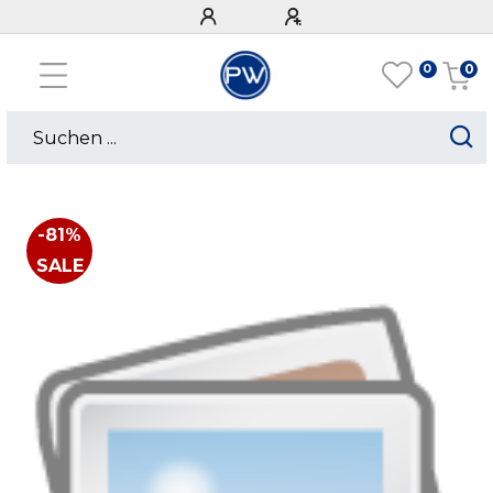
0
0
-81%
SALE