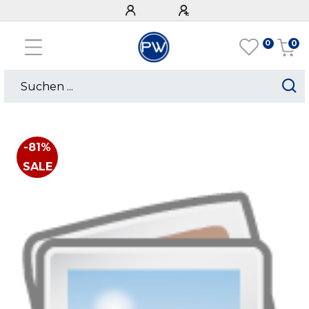
0
0
-81%
SALE