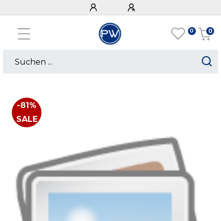
0
0
-81%
SALE