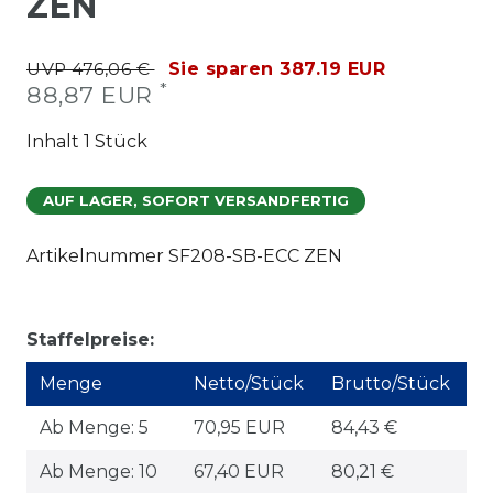
ZEN
UVP 476,06 €
Sie sparen 387.19 EUR
*
88,87 EUR
Inhalt
1
Stück
AUF LAGER, SOFORT VERSANDFERTIG
Artikelnummer
SF208-SB-ECC ZEN
Staffelpreise:
Menge
Netto/Stück
Brutto/Stück
Ab Menge: 5
70,95 EUR
84,43 €
Ab Menge: 10
67,40 EUR
80,21 €