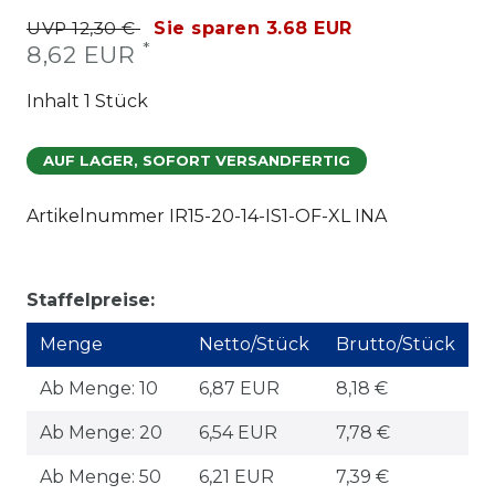
UVP 12,30 €
Sie sparen 3.68 EUR
*
8,62 EUR
Inhalt
1
Stück
AUF LAGER, SOFORT VERSANDFERTIG
Artikelnummer
IR15-20-14-IS1-OF-XL INA
Staffelpreise:
Menge
Netto/Stück
Brutto/Stück
Ab Menge: 10
6,87 EUR
8,18 €
Ab Menge: 20
6,54 EUR
7,78 €
Ab Menge: 50
6,21 EUR
7,39 €