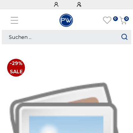
0
0
-29%
SALE