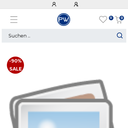
0
0
-90%
SALE