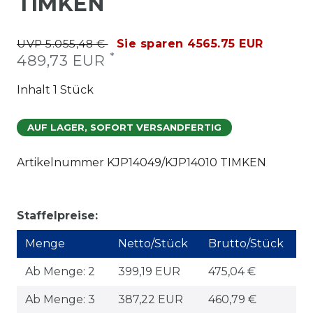
TIMKEN
UVP 5.055,48 €
Sie sparen 4565.75 EUR
*
489,73 EUR
Inhalt
1
Stück
AUF LAGER, SOFORT VERSANDFERTIG
Artikelnummer
KJP14049/KJP14010 TIMKEN
Staffelpreise:
Menge
Netto/Stück
Brutto/Stück
Ab Menge: 2
399,19 EUR
475,04 €
Ab Menge: 3
387,22 EUR
460,79 €