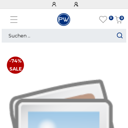
0
0
-74%
SALE