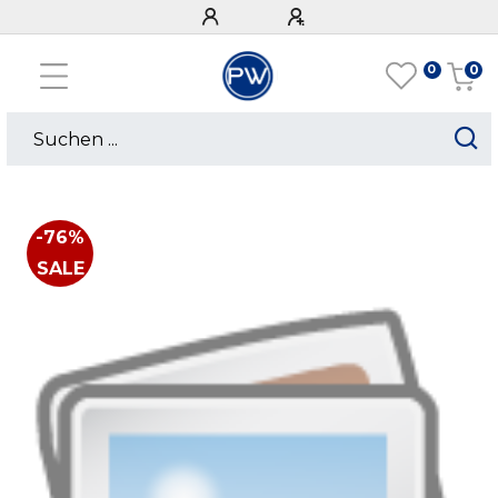
0
0
-76%
SALE