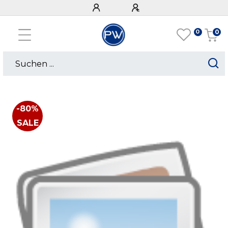
0
0
-80%
SALE