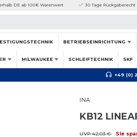
nerhalb DE ab 100€ Warenwert
30 Tage Rückgaberecht
ESTIGUNGSTECHNIK
BETRIEBSEINRICHTUNG
ER
MILWAUKEE
SCHLEIFTECHNIK
SKF
+49 (0) 
INA
KB12 LINE
UVP 42,03 €
Sie spa