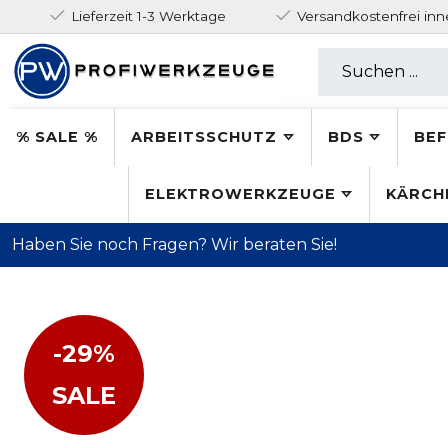
Lieferzeit 1-3 Werktage
Versandkostenfrei in
% SALE %
ARBEITSSCHUTZ
BDS
BEF
ELEKTROWERKZEUGE
KÄRCH
Haben Sie noch Fragen? Wir beraten Sie!
-29%
SALE