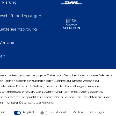
rklärung
Geschäftsbedingungen
 Batterieentsorgung
Versand
gen
 verarbeiten personenbezogene Daten von Besucher:innen unserer Webseite
trag widerrufen
von Drittanbietern einzubinden oder Zugriffe auf unsere Website zu
teilen diese Daten mit Dritten, die wir in den Einstellungen benennen.
ten Interesses erfolgen. Die Zustimmung kann erteilt oder abgelehnt
einem späteren Zeitpunkt zu ändern oder zu widerrufen. Beachten Sie unser
n in unserer
Daten­schutz­erklärung
.
edien
PayPal
Funktional
Weitere Einstellungen
ght © 2023 by Profiwerkzeuge-Shop. Alle Rechte vorbe