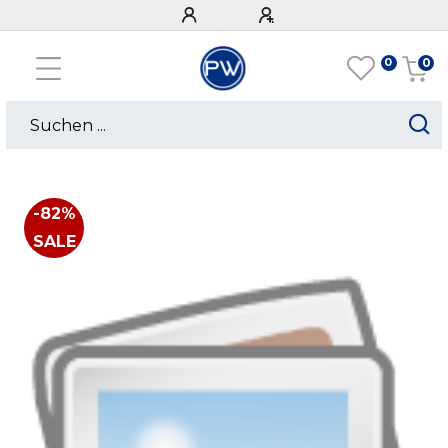
0
0
-82%
SALE