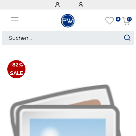
0
0
-82%
SALE