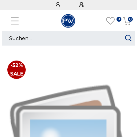
0
0
-52%
SALE