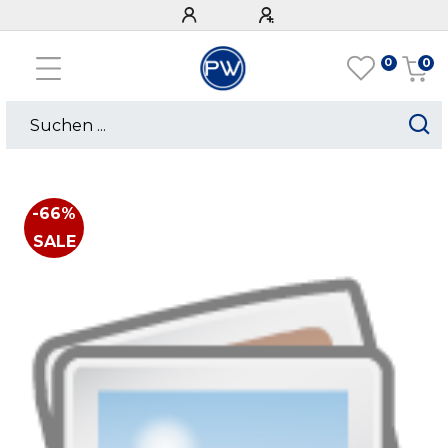
0
0
-66%
SALE