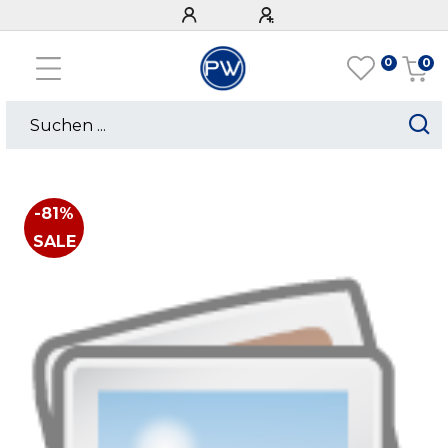
0
0
-81%
SALE