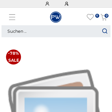
0
0
-78%
SALE