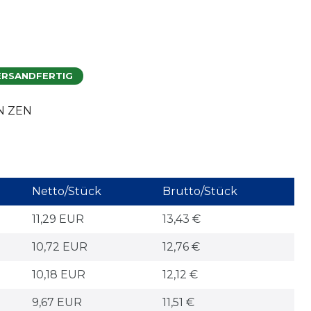
ERSANDFERTIG
N ZEN
Netto/Stück
Brutto/Stück
11,29 EUR
13,43 €
10,72 EUR
12,76 €
10,18 EUR
12,12 €
9,67 EUR
11,51 €