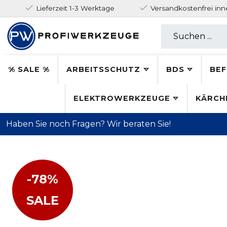
Lieferzeit 1-3 Werktage
Versandkostenfrei in
% SALE %
ARBEITSSCHUTZ
BDS
BEF
ELEKTROWERKZEUGE
KÄRCH
Haben Sie noch Fragen? Wir beraten Sie!
-78%
SALE