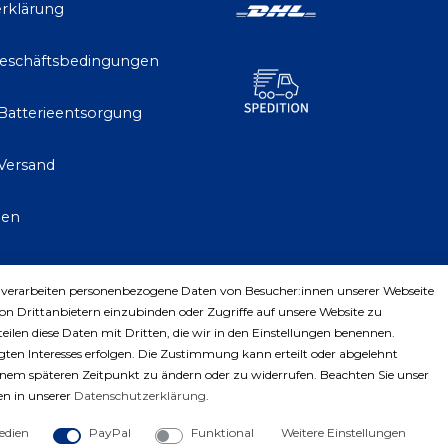
rklärung
Geschäftsbedingungen
 Batterieentsorgung
Versand
gen
 verarbeiten personenbezogene Daten von Besucher:innen unserer Webseite
trag widerrufen
von Drittanbietern einzubinden oder Zugriffe auf unsere Website zu
teilen diese Daten mit Dritten, die wir in den Einstellungen benennen.
ten Interesses erfolgen. Die Zustimmung kann erteilt oder abgelehnt
einem späteren Zeitpunkt zu ändern oder zu widerrufen. Beachten Sie unser
n in unserer
Daten­schutz­erklärung
.
edien
PayPal
Funktional
Weitere Einstellungen
ght © 2023 by Profiwerkzeuge-Shop. Alle Rechte vorbe