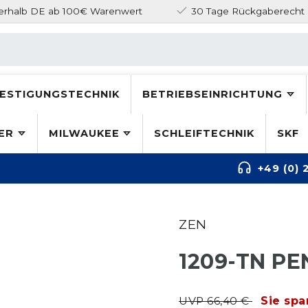
nerhalb DE ab 100€ Warenwert
30 Tage Rückgaberecht
ESTIGUNGSTECHNIK
BETRIEBSEINRICHTUNG
ER
MILWAUKEE
SCHLEIFTECHNIK
SKF
+49 (0) 
ZEN
1209-TN P
UVP 66,40 €
Sie spa