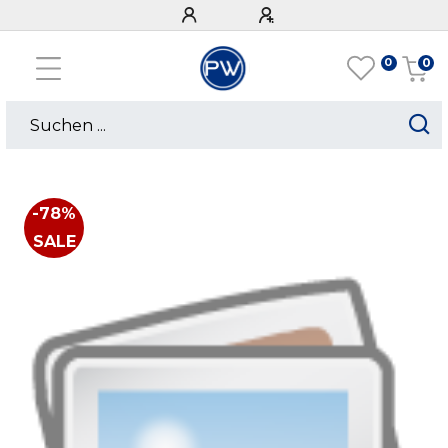
0
0
-78%
SALE