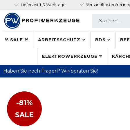
Lieferzeit 1-3 Werktage
Versandkostenfrei in
% SALE %
ARBEITSSCHUTZ
BDS
BEF
ELEKTROWERKZEUGE
KÄRCH
Haben Sie noch Fragen? Wir beraten Sie!
-81%
SALE