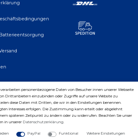
rklärung
Geschäftsbedingungen
 Batterieentsorgung
Versand
gen
 verarbeiten personenbezogene Daten von Besucher:innen unserer Webseite
trag widerrufen
von Drittanbietern einzubinden oder Zugriffe auf unsere Website zu
teilen diese Daten mit Dritten, die wir in den Einstellungen benennen.
ten Interesses erfolgen. Die Zustimmung kann erteilt oder abgelehnt
einem späteren Zeitpunkt zu ändern oder zu widerrufen. Beachten Sie unser
n in unserer
Daten­schutz­erklärung
.
edien
PayPal
Funktional
Weitere Einstellungen
ght © 2023 by Profiwerkzeuge-Shop. Alle Rechte vorbe