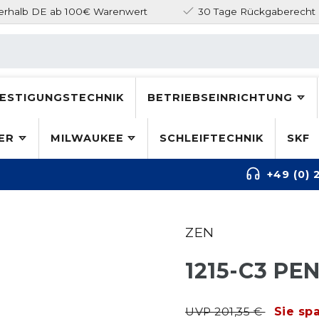
nerhalb DE ab 100€ Warenwert
30 Tage Rückgaberecht
ESTIGUNGSTECHNIK
BETRIEBSEINRICHTUNG
ER
MILWAUKEE
SCHLEIFTECHNIK
SKF
+49 (0) 
ZEN
1215-C3 P
UVP 201,35 €
Sie sp