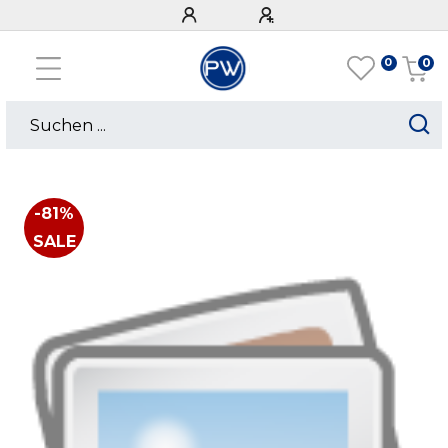
0
0
-81%
SALE