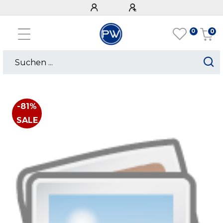
0
0
-81%
SALE