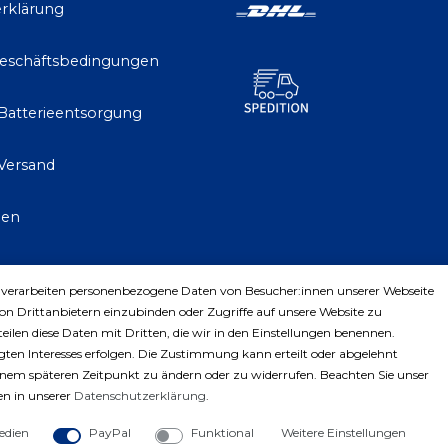
rklärung
Geschäftsbedingungen
 Batterieentsorgung
Versand
gen
 verarbeiten personenbezogene Daten von Besucher:innen unserer Webseite
trag widerrufen
von Drittanbietern einzubinden oder Zugriffe auf unsere Website zu
teilen diese Daten mit Dritten, die wir in den Einstellungen benennen.
ten Interesses erfolgen. Die Zustimmung kann erteilt oder abgelehnt
einem späteren Zeitpunkt zu ändern oder zu widerrufen. Beachten Sie unser
n in unserer
Daten­schutz­erklärung
.
edien
PayPal
Funktional
Weitere Einstellungen
ght © 2023 by Profiwerkzeuge-Shop. Alle Rechte vorbe