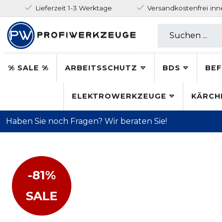
Lieferzeit 1-3 Werktage
Versandkostenfrei in
% SALE %
ARBEITSSCHUTZ
BDS
BEF
ELEKTROWERKZEUGE
KÄRCH
Haben Sie noch Fragen? Wir beraten Sie!
-81%
SALE