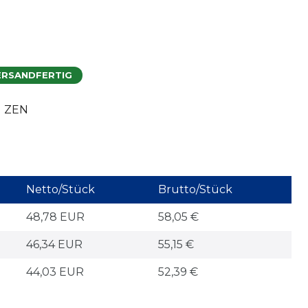
ERSANDFERTIG
N ZEN
Netto/Stück
Brutto/Stück
48,78 EUR
58,05 €
46,34 EUR
55,15 €
44,03 EUR
52,39 €