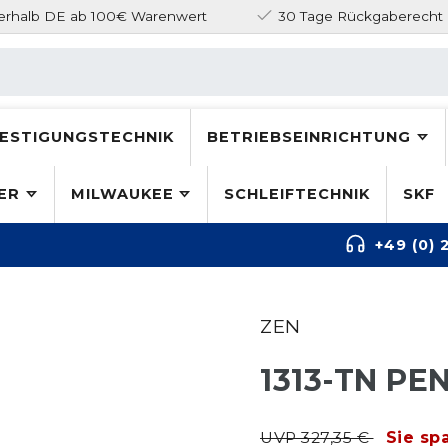
nerhalb DE ab 100€ Warenwert
30 Tage Rückgaberecht
ESTIGUNGSTECHNIK
BETRIEBSEINRICHTUNG
ER
MILWAUKEE
SCHLEIFTECHNIK
SKF
+49 (0) 
ZEN
1313-TN P
UVP 327,35 €
Sie sp