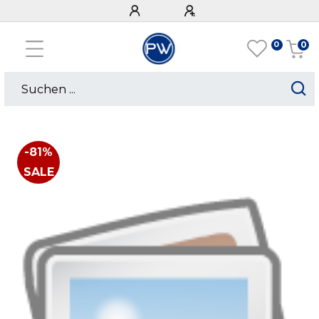
0
0
-81%
SALE