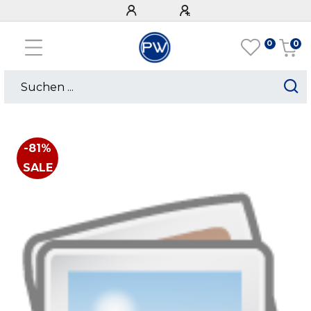
0
0
-81%
SALE