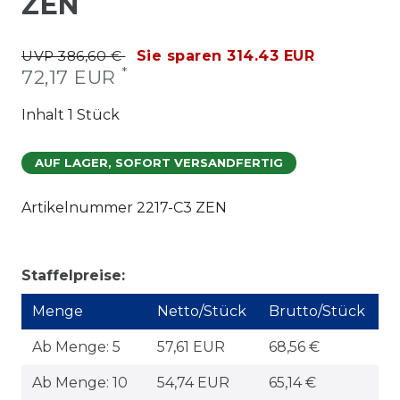
ZEN
UVP 386,60 €
Sie sparen 314.43 EUR
*
72,17 EUR
Inhalt
1
Stück
AUF LAGER, SOFORT VERSANDFERTIG
Artikelnummer
2217-C3 ZEN
Staffelpreise:
Menge
Netto/Stück
Brutto/Stück
Ab Menge: 5
57,61 EUR
68,56 €
Ab Menge: 10
54,74 EUR
65,14 €