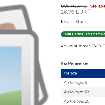
UVP 143,47 €
Sie sp
*
26,76 EUR
Inhalt
1
Stück
AUF LAGER, SOFORT V
Artikelnummer
2308-C
Staffelpreise:
Menge
Ab Menge: 5
Ab Menge: 10
Ab Menge: 20