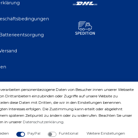
rklärung
Geschäftsbedingungen
 Batterieentsorgung
Versand
gen
 verarbeiten personenbezogene Daten von Besucher:innen unserer Webseite
trag widerrufen
von Drittanbietern einzubinden oder Zugriffe auf unsere Website zu
teilen diese Daten mit Dritten, die wir in den Einstellungen benennen.
ten Interesses erfolgen. Die Zustimmung kann erteilt oder abgelehnt
einem späteren Zeitpunkt zu ändern oder zu widerrufen. Beachten Sie unser
n in unserer
Daten­schutz­erklärung
.
edien
PayPal
Funktional
Weitere Einstellungen
ght © 2023 by Profiwerkzeuge-Shop. Alle Rechte vorbe