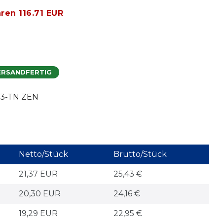
aren 116.71 EUR
ERSANDFERTIG
3-TN ZEN
Netto/Stück
Brutto/Stück
21,37 EUR
25,43 €
20,30 EUR
24,16 €
19,29 EUR
22,95 €