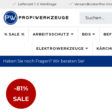
Lieferzeit 1-3 Werktage
Versandkostenfrei in
% SALE %
ARBEITSSCHUTZ
BDS
BEF
ELEKTROWERKZEUGE
KÄRCH
Haben Sie noch Fragen? Wir beraten Sie!
-81%
SALE