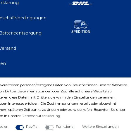
rklärung
Geschäftsbedingungen
 Batterieentsorgung
Versand
gen
 verarbeiten personenbezogene Daten von Besucher:innen unserer Webseite
trag widerrufen
von Drittanbietern einzubinden oder Zugriffe auf unsere Website zu
teilen diese Daten mit Dritten, die wir in den Einstellungen benennen.
ten Interesses erfolgen. Die Zustimmung kann erteilt oder abgelehnt
einem späteren Zeitpunkt zu ändern oder zu widerrufen. Beachten Sie unser
n in unserer
Daten­schutz­erklärung
.
edien
PayPal
Funktional
Weitere Einstellungen
ght © 2023 by Profiwerkzeuge-Shop. Alle Rechte vorbe