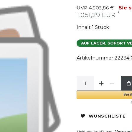
UVP 4.503,86 €
Sie 
*
1.051,29 EUR
Inhalt
1
Stück
AUF LAGER, SOFORT V
Artikelnummer
22234 
WUNSCHLISTE
* inkl. ges. MwSt. zzgl.
Versand