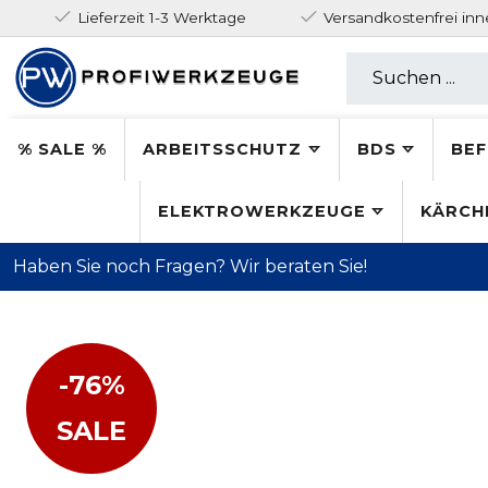
Lieferzeit 1-3 Werktage
Versandkostenfrei in
% SALE %
ARBEITSSCHUTZ
BDS
BEF
ELEKTROWERKZEUGE
KÄRCH
Haben Sie noch Fragen? Wir beraten Sie!
-76%
SALE