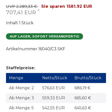
UVP 2.289,33 €
Sie sparen 1581.92 EUR
*
707,41 EUR
Inhalt
1
Stück
AUF LAGER, SOFORT VERSANDFERTIG
Artikelnummer
16040/C3 SKF
Staffelpreise:
Menge
Netto/Stück
Brutto/Stück
Ab Menge: 2
576,63 EUR
686,19 €
Ab Menge: 3
559,33 EUR
665,60 €
Ab Menge: 5
542,55 EUR
645,63 €