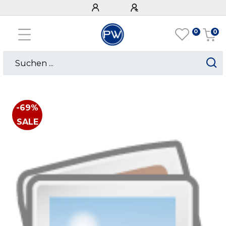
0
0
-69%
SALE