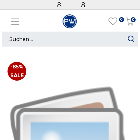
0
0
-85%
SALE