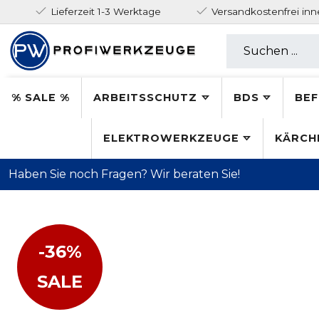
Lieferzeit 1-3 Werktage
Versandkostenfrei in
% SALE %
ARBEITSSCHUTZ
BDS
BEF
ELEKTROWERKZEUGE
KÄRCH
Haben Sie noch Fragen? Wir beraten Sie!
-36%
SALE