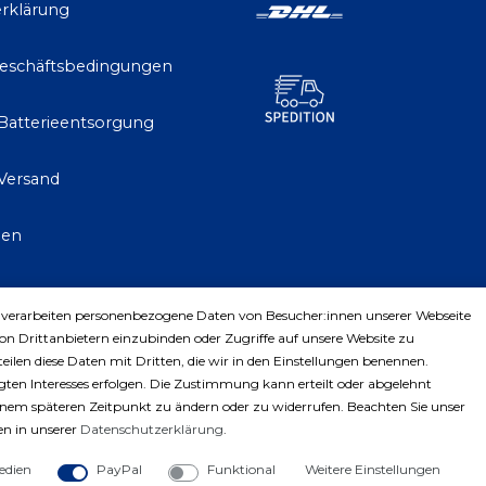
rklärung
Geschäftsbedingungen
 Batterieentsorgung
Versand
gen
 verarbeiten personenbezogene Daten von Besucher:innen unserer Webseite
trag widerrufen
von Drittanbietern einzubinden oder Zugriffe auf unsere Website zu
teilen diese Daten mit Dritten, die wir in den Einstellungen benennen.
ten Interesses erfolgen. Die Zustimmung kann erteilt oder abgelehnt
einem späteren Zeitpunkt zu ändern oder zu widerrufen. Beachten Sie unser
n in unserer
Daten­schutz­erklärung
.
edien
PayPal
Funktional
Weitere Einstellungen
ght © 2023 by Profiwerkzeuge-Shop. Alle Rechte vorbe