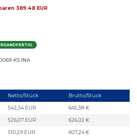
paren 389.48 EUR
ERSANDFERTIG
069-KS INA
Netto/Stück
Brutto/Stück
542,34 EUR
645,38 €
526,07 EUR
626,02 €
510,29 EUR
607,24 €