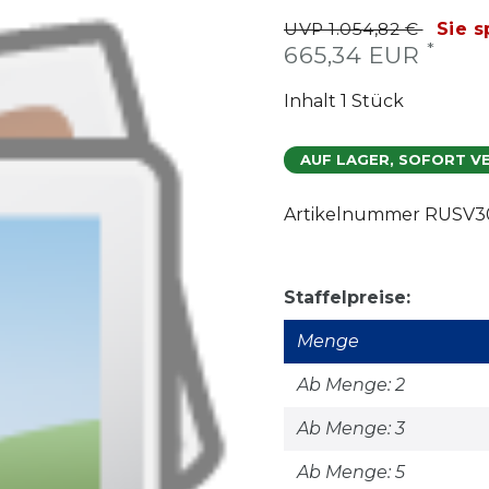
UVP 1.054,82 €
Sie s
*
665,34 EUR
Inhalt
1
Stück
AUF LAGER, SOFORT V
Artikelnummer
RUSV30
Staffelpreise:
Menge
Ab Menge: 2
Ab Menge: 3
Ab Menge: 5