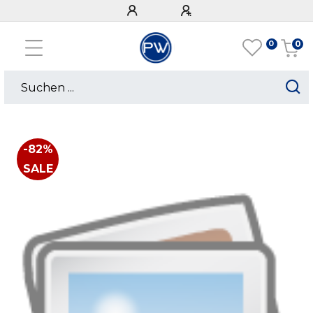
0
0
-82%
SALE