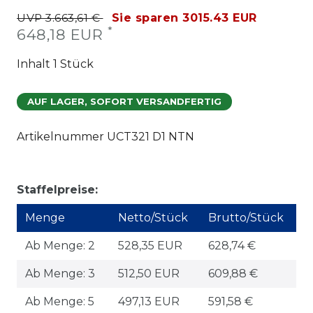
UVP 3.663,61 €
Sie sparen 3015.43 EUR
*
648,18 EUR
Inhalt
1
Stück
AUF LAGER, SOFORT VERSANDFERTIG
Artikelnummer
UCT321 D1 NTN
Staffelpreise:
Menge
Netto/Stück
Brutto/Stück
Ab Menge: 2
528,35 EUR
628,74 €
Ab Menge: 3
512,50 EUR
609,88 €
Ab Menge: 5
497,13 EUR
591,58 €