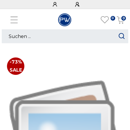
0
0
-73%
SALE