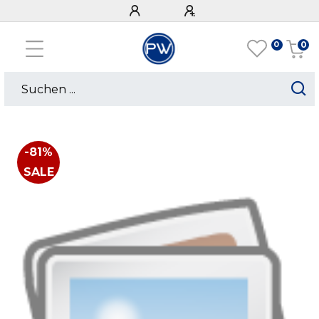
0
0
-81%
SALE