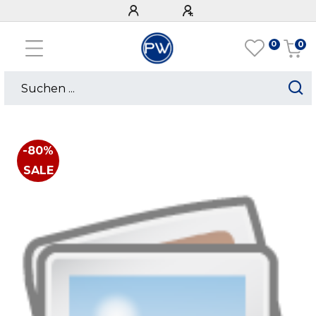
0
0
-80%
SALE