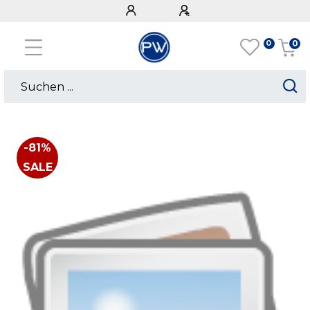
0
0
-81%
SALE