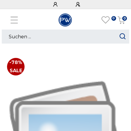
0
0
-78%
SALE