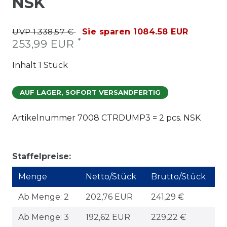
NSK
UVP 1.338,57 €
Sie sparen 1084.58 EUR
*
253,99 EUR
Inhalt
1
Stück
AUF LAGER, SOFORT VERSANDFERTIG
Artikelnummer
7008 CTRDUMP3 = 2 pcs. NSK
Staffelpreise:
Menge
Netto/Stück
Brutto/Stück
Ab Menge: 2
202,76 EUR
241,29 €
Ab Menge: 3
192,62 EUR
229,22 €