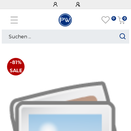
0
0
-81%
SALE