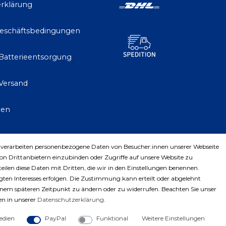
rklärung
Geschäftsbedingungen
 Batterieentsorgung
Versand
gen
 verarbeiten personenbezogene Daten von Besucher:innen unserer Webseite
trag widerrufen
von Drittanbietern einzubinden oder Zugriffe auf unsere Website zu
teilen diese Daten mit Dritten, die wir in den Einstellungen benennen.
ten Interesses erfolgen. Die Zustimmung kann erteilt oder abgelehnt
einem späteren Zeitpunkt zu ändern oder zu widerrufen. Beachten Sie unser
n in unserer
Daten­schutz­erklärung
.
edien
PayPal
Funktional
Weitere Einstellungen
ght © 2023 by Profiwerkzeuge-Shop. Alle Rechte vorbe