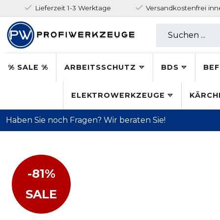
Lieferzeit 1-3 Werktage
Versandkostenfrei in
% SALE %
ARBEITSSCHUTZ
BDS
BEF
ELEKTROWERKZEUGE
KÄRCH
Haben Sie noch Fragen? Wir beraten Sie!
-81%
SALE