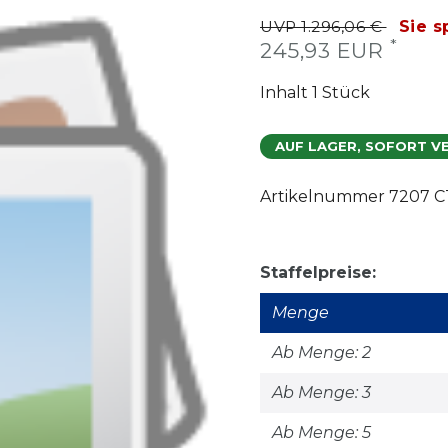
UVP 1.296,06 €
Sie s
*
245,93 EUR
Inhalt
1
Stück
AUF LAGER, SOFORT V
Artikelnummer
7207 C
Staffelpreise:
Menge
Ab Menge: 2
Ab Menge: 3
Ab Menge: 5