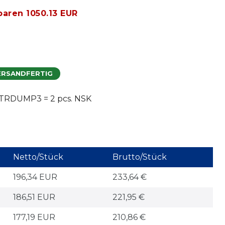
paren 1050.13 EUR
ERSANDFERTIG
TRDUMP3 = 2 pcs. NSK
Netto/Stück
Brutto/Stück
196,34 EUR
233,64 €
186,51 EUR
221,95 €
177,19 EUR
210,86 €