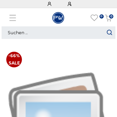
0
0
-66%
SALE