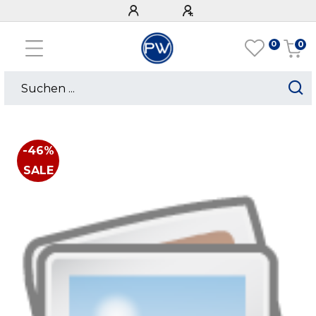
0
0
-46%
SALE